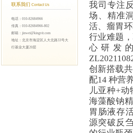
我司专注
联系我们
Contact Us
场、精准
电话：010-82684966
活、瘤胃环
传真：010-82684966-802
邮箱：jinwei@kingvit.com
行业难题，
地址：北京市海淀区人大北路33号大
心研发
行基业大厦20层
ZL2021
创新搭载共
配14 种
儿亚种+动
海藻酸钠精
胃肠液存活率
源突破反刍