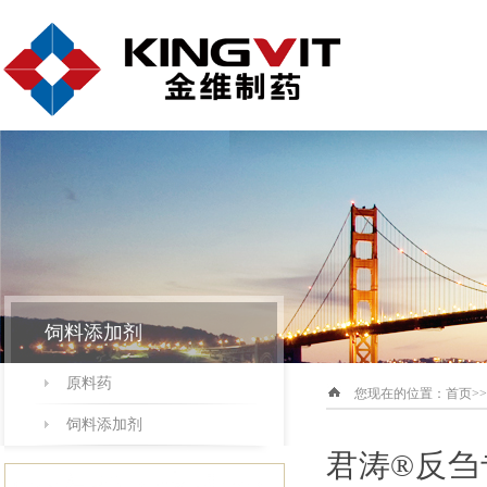
饲料添加剂
原料药
您现在的位置：
首页
>>
饲料添加剂
君涛
®反刍